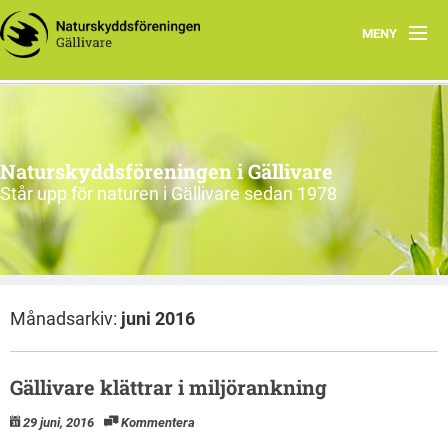
MENY
Hem
Om oss
Naturskyddsföreningen i Gällivare
Engagera dig
Står upp för naturen i Gällivare sedan 1978
Intressegrupper
EN
Månadsarkiv:
juni 2016
Gällivare klättrar i miljörankning
29 juni, 2016
Kommentera