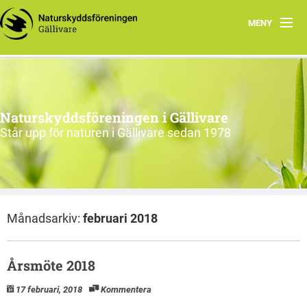
MENY
Hem
Om oss
Naturskyddsföreningen i Gällivare
Engagera dig
Står upp för naturen i Gällivare sedan 1978
Intressegrupper
EN
Månadsarkiv:
februari 2018
Årsmöte 2018
17 februari, 2018
Kommentera