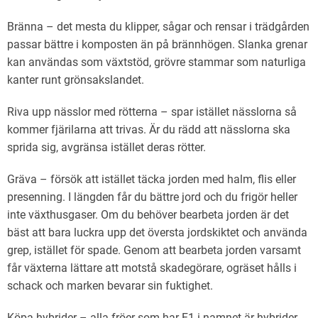
Bränna – det mesta du klipper, sågar och rensar i trädgården
passar bättre i komposten än på brännhögen. Slanka grenar
kan användas som växtstöd, grövre stammar som naturliga
kanter runt grönsakslandet.
Riva upp nässlor med rötterna – spar istället nässlorna så
kommer fjärilarna att trivas. Är du rädd att nässlorna ska
sprida sig, avgränsa istället deras rötter.
Gräva – försök att istället täcka jorden med halm, flis eller
presenning. I längden får du bättre jord och du frigör heller
inte växthusgaser. Om du behöver bearbeta jorden är det
bäst att bara luckra upp det översta jordskiktet och använda
grep, istället för spade. Genom att bearbeta jorden varsamt
får växterna lättare att motstå skadegörare, ogräset hålls i
schack och marken bevarar sin fuktighet.
Köpa hybrider – alla fröer som har F1 i namnet är hybrider