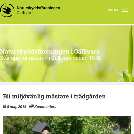
MENY
Hem
Om oss
Naturskyddsföreningen i Gällivare
Engagera dig
Står upp för naturen i Gällivare sedan 1978
Intressegrupper
EN
Bli miljövänlig mästare i trädgården
8 maj, 2016
Kommentera