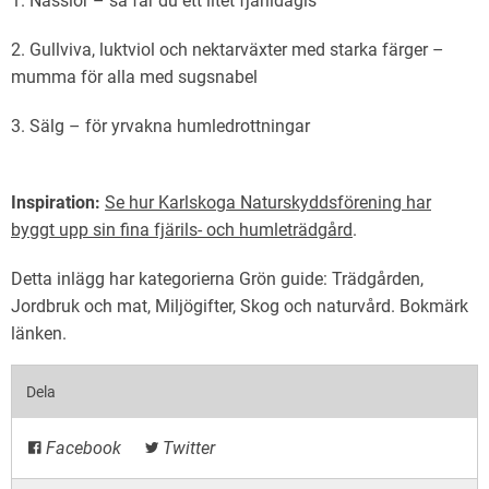
1. Nässlor – så får du ett litet fjärildagis
2. Gullviva, luktviol och nektarväxter med starka färger –
mumma för alla med sugsnabel
3. Sälg – för yrvakna humledrottningar
Inspiration:
Se hur Karlskoga Naturskyddsförening har
byggt upp sin fina fjärils- och humleträdgård
.
Detta inlägg har kategorierna
Grön guide: Trädgården
,
Jordbruk och mat
,
Miljögifter
,
Skog och naturvård
. Bokmärk
länken
.
Dela
Facebook
Twitter