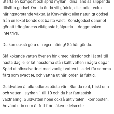
Starta en kompost och sprid myllan i dina land så slipper du
tillsätta gödsel. Om du ändå vill gödsla, eller odlar extra
näringstörstande växter, är Krav-märkt eller naturligt gödsel
från en lokal bonde det bästa valet. Konstgödsel däremot
gör att trädgårdens viktigaste hjälpreda – daggmasken –
inte trivs.
Du kan också göra din egen näring! Så här gör du:
Slå kokande vatten över en hink med nässlor och låt stå till
nästa dag, eller låt nässlorna stå i kallt vatten i några dagar.
Späd ut nässelvattnet med vanligt vatten tills det får samma
färg som svagt te, och vattna ut när jorden är fuktig.
Guldvatten är alla odlares bästa vän. Blanda rent, friskt urin
och vatten i styrkan 1 till 10 och du har fantastisk
växtnäring. Guldvatten höjer också aktiviteten i komposten.
Använd urin som är fritt från läkemedelsrester.