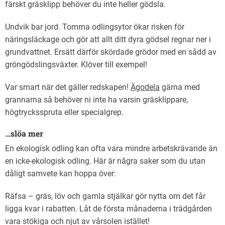
färskt gräsklipp behöver du inte heller gödsla.
Undvik bar jord. Tomma odlingsytor ökar risken för
näringsläckage och gör att allt ditt dyra gödsel regnar ner i
grundvattnet. Ersätt därför skördade grödor med en sådd av
gröngödslingsväxter. Klöver till exempel!
Var smart när det gäller redskapen!
Ägodela
gärna med
grannarna så behöver ni inte ha varsin gräsklippare,
högtrycksspruta eller specialgrep.
…slöa mer
En ekologisk odling kan ofta vara mindre arbetskrävande än
en icke-ekologisk odling. Här är några saker som du utan
dåligt samvete kan hoppa över:
Räfsa – gräs, löv och gamla stjälkar gör nytta om det får
ligga kvar i rabatten. Låt de första månaderna i trädgården
vara stökiga och njut av vårsolen istället!