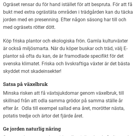
Ogräset rensar du för hand istället för att bespruta. För att få
bukt med extra ogrästäta områden i trädgården kan du täcka
jorden med en presenning. Efter någon säsong har till och
med ogräsets rötter dött.
Köp friska plantor och ekologiska frön. Gamla kulturväxter
är också miljösmarta. När du köper buskar och träd, välj E-
plantor så ofta du kan, de är framodlade specifikt för det
svenska klimatet. Friska och livskraftiga växter är det bästa
skyddet mot skadeinsekter!
Satsa på växelbruk
Minska risken att få växtsjukdomar genom växelbruk, till
skillnad från att odla samma grödor på samma ställe år
efter år. Odla till exempel sallad ena året, morötter nästa,
potatis tredje och ärtor det fjärde året.
Ge jorden naturlig näring