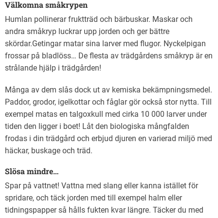
Välkomna småkrypen
Humlan pollinerar fruktträd och bärbuskar. Maskar och
andra småkryp luckrar upp jorden och ger bättre
skördar.Getingar matar sina larver med flugor. Nyckelpigan
frossar på bladlöss… De flesta av trädgårdens småkryp är en
strålande hjälp i trädgården!
Många av dem slås dock ut av kemiska bekämpningsmedel.
Paddor, grodor, igelkottar och fåglar gör också stor nytta. Till
exempel matas en talgoxkull med cirka 10 000 larver under
tiden den ligger i boet! Låt den biologiska mångfalden
frodas i din trädgård och erbjud djuren en varierad miljö med
häckar, buskage och träd.
Slösa mindre…
Spar på vattnet! Vattna med slang eller kanna istället för
spridare, och täck jorden med till exempel halm eller
tidningspapper så hålls fukten kvar längre. Täcker du med