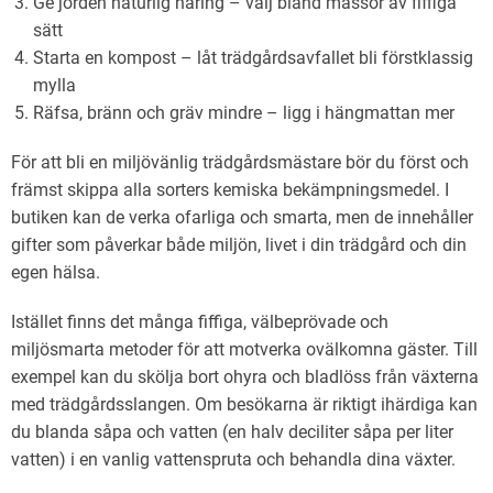
Ge jorden naturlig näring – välj bland massor av fiffiga
sätt
Starta en kompost – låt trädgårdsavfallet bli förstklassig
mylla
Räfsa, bränn och gräv mindre – ligg i hängmattan mer
För att bli en miljövänlig trädgårdsmästare bör du först och
främst skippa alla sorters kemiska bekämpningsmedel. I
butiken kan de verka ofarliga och smarta, men de innehåller
gifter som påverkar både miljön, livet i din trädgård och din
egen hälsa.
Istället finns det många fiffiga, välbeprövade och
miljösmarta metoder för att motverka ovälkomna gäster. Till
exempel kan du skölja bort ohyra och bladlöss från växterna
med trädgårdsslangen. Om besökarna är riktigt ihärdiga kan
du blanda såpa och vatten (en halv deciliter såpa per liter
vatten) i en vanlig vattenspruta och behandla dina växter.