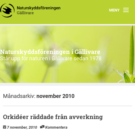
MENY
Hem
Om oss
Naturskyddsföreningen i Gällivare
Engagera dig
Står upp för naturen i Gällivare sedan 1978
Intressegrupper
EN
Månadsarkiv:
november 2010
Orkidéer räddade från avverkning
7 november, 2010
Kommentera